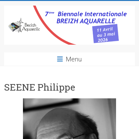
Skip
to
content
Breizh
Menu
Aquarelle
7ème
SEENE Philippe
biennale
internationale
d'aquarelle