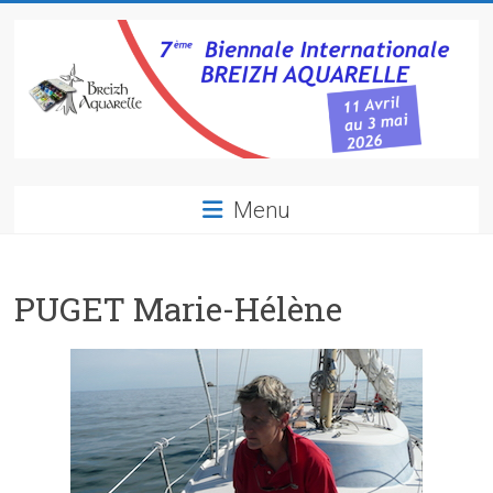
Skip
to
content
Breizh
Menu
Aquarelle
7ème
PUGET Marie-Hélène
biennale
internationale
d'aquarelle