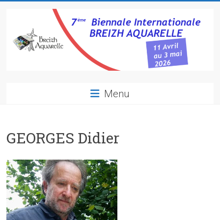
Skip
to
content
Breizh
Menu
Aquarelle
7ème
GEORGES Didier
biennale
internationale
d'aquarelle