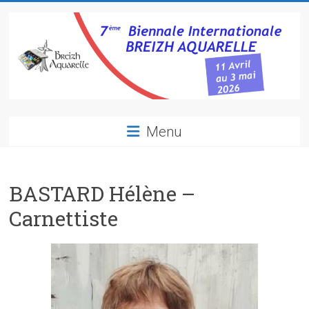
Skip
to
content
Breizh
Menu
Aquarelle
7ème
BASTARD Hélène –
biennale
internationale
Carnettiste
d'aquarelle